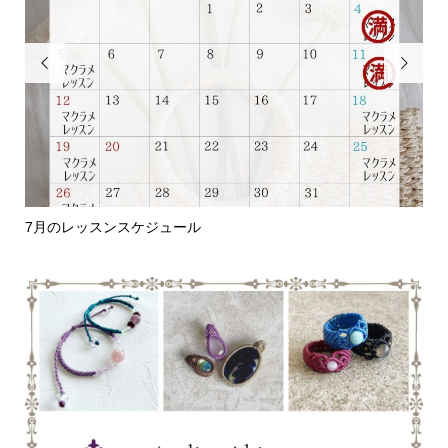


7月のレッスンスケジュール
編