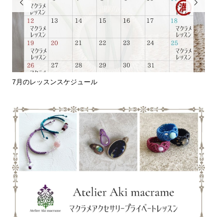


7月のレッスンスケジュール
編