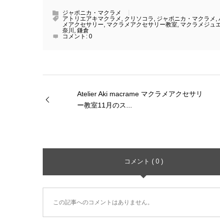
ジャポニカ・マクラメ
アトリエアキマクラメ
,
クリソコラ
,
ジャポニカ・マクラメ
,
メアクセサリー
,
マクラメアクセサリー教室
,
マクラメジュ
奈川
,
鎌倉
コメント:
0
Atelier Aki macrame マクラメアクセサリ
ー教室11月のス...
コメント ( 0 )
この記事へのコメントはありません。