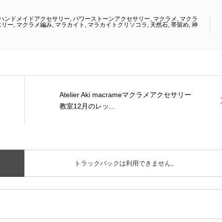
ハンドメイドアクセサリー
,
パワーストーンアクセサリー
,
マクラメ
,
マクラ
エリー
,
マクラメ編み
,
マラカイト
,
マラカイトクリソコラ
,
天然石
,
帯留め
,
神
Atelier Aki macrameマクラメアクセサリー
教室12月のレッ...
トラックバックは利用できません。