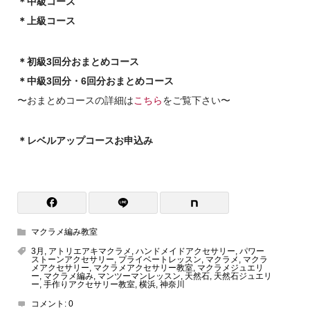
＊中級コース
＊上級コース
＊初級3回分おまとめコース
＊中級3回分・6回分おまとめコース
〜おまとめコースの詳細は
こちら
をご覧下さい〜
＊レベルアップコースお申込み
マクラメ編み教室
3月
,
アトリエアキマクラメ
,
ハンドメイドアクセサリー
,
パワー
ストーンアクセサリー
,
プライベートレッスン
,
マクラメ
,
マクラ
メアクセサリー
,
マクラメアクセサリー教室
,
マクラメジュエリ
ー
,
マクラメ編み
,
マンツーマンレッスン
,
天然石
,
天然石ジュエリ
ー
,
手作りアクセサリー教室
,
横浜
,
神奈川
コメント:
0