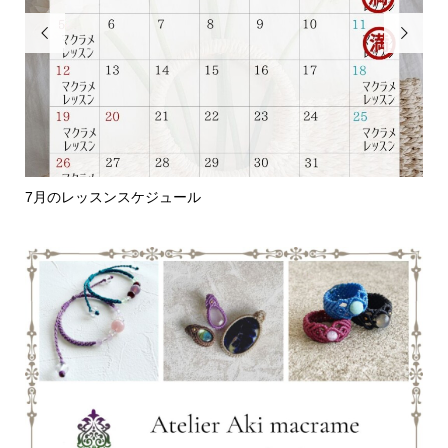


7月のレッスンスケジュール
編