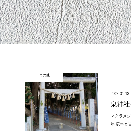
その他
2024.01.13
泉神社
マクラメジ
年 辰年と